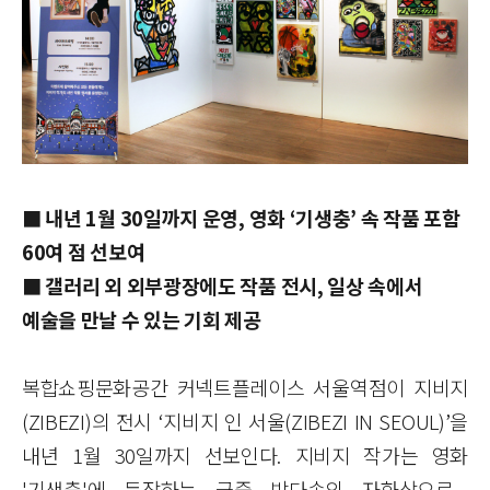
■
내년
1
월
30
일까지 운영
,
영화
‘
기생충
’
속 작품 포함
60
여 점 선보여
■
갤러리 외 외부광장에도 작품 전시
,
일상 속에서
예술을 만날 수 있는 기회 제공
복합쇼핑문화공간 커넥트플레이스 서울역점이 지비지
(ZIBEZI)
의 전시 ‘지비지 인 서울
(ZIBEZI IN SEOUL)
’을
내년
1
월
30
일까지 선보인다
.
지비지 작가는 영화
'
기생충
'
에 등장하는 극중 박다송의 자화상으로