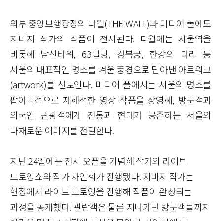
외부 중앙보행광장의 더월
(THE WALL)
과 미디어 폴에도
지비지 작가의 작품이 전시된다
.
더월에는 서울역을
비롯해 남산타워
, 63
빌딩
,
경복궁
,
한강의 다리 등
서울의 대표적인 명소를 겨울 풍경으로 담아낸 아트워크
(artwork)
를 선보인다
.
미디어 폴에서는 서울의 명소를
팝아트적으로 재해석한 영상 작품을 상영해
,
방문객과
외국인 관광객에게 전통과 현대가 공존하는 서울의
다채로운 이미지를 전달한다
.
지난
24
일에는 전시 오픈을 기념해 작가의 라이브
드로잉쇼와 작가 사인회가 진행됐다
.
지비지 작가는
현장에서 라이브 드로잉을 진행해 작품이 완성되는
과정을 공개했다
.
관람객은 물론 지나가던 방문객들까지